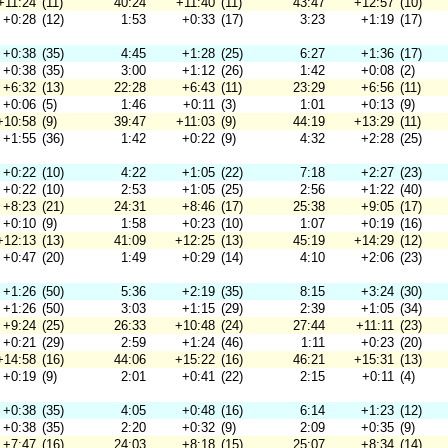
+11:24
(11)
40:24
+11:40
(11)
43:47
+12:57
(10)
+0:28
(12)
1:53
+0:33
(17)
3:23
+1:19
(17)
+0:38
(35)
4:45
+1:28
(25)
6:27
+1:36
(17)
+0:38
(35)
3:00
+1:12
(26)
1:42
+0:08
(2)
+6:32
(13)
22:28
+6:43
(11)
23:29
+6:56
(11)
+0:06
(5)
1:46
+0:11
(3)
1:01
+0:13
(9)
+10:58
(9)
39:47
+11:03
(9)
44:19
+13:29
(11)
+1:55
(36)
1:42
+0:22
(9)
4:32
+2:28
(25)
+0:22
(10)
4:22
+1:05
(22)
7:18
+2:27
(23)
+0:22
(10)
2:53
+1:05
(25)
2:56
+1:22
(40)
+8:23
(21)
24:31
+8:46
(17)
25:38
+9:05
(17)
+0:10
(9)
1:58
+0:23
(10)
1:07
+0:19
(16)
+12:13
(13)
41:09
+12:25
(13)
45:19
+14:29
(12)
+0:47
(20)
1:49
+0:29
(14)
4:10
+2:06
(23)
+1:26
(50)
5:36
+2:19
(35)
8:15
+3:24
(30)
+1:26
(50)
3:03
+1:15
(29)
2:39
+1:05
(34)
+9:24
(25)
26:33
+10:48
(24)
27:44
+11:11
(23)
+0:21
(29)
2:59
+1:24
(46)
1:11
+0:23
(20)
+14:58
(16)
44:06
+15:22
(16)
46:21
+15:31
(13)
+0:19
(9)
2:01
+0:41
(22)
2:15
+0:11
(4)
+0:38
(35)
4:05
+0:48
(16)
6:14
+1:23
(12)
+0:38
(35)
2:20
+0:32
(9)
2:09
+0:35
(9)
+7:47
(16)
24:03
+8:18
(15)
25:07
+8:34
(14)