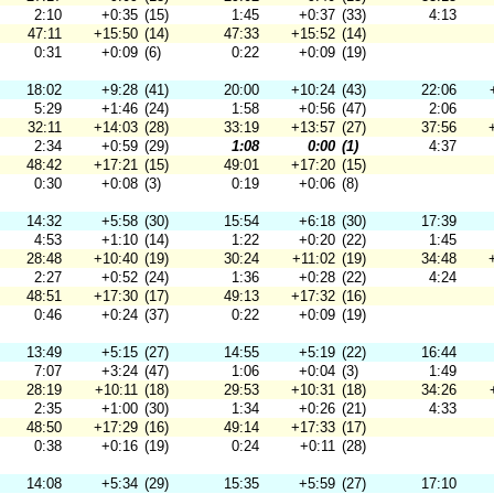
2:10
+0:35
(15)
1:45
+0:37
(33)
4:13
47:11
+15:50
(14)
47:33
+15:52
(14)
0:31
+0:09
(6)
0:22
+0:09
(19)
18:02
+9:28
(41)
20:00
+10:24
(43)
22:06
5:29
+1:46
(24)
1:58
+0:56
(47)
2:06
32:11
+14:03
(28)
33:19
+13:57
(27)
37:56
2:34
+0:59
(29)
1:08
0:00
(1)
4:37
48:42
+17:21
(15)
49:01
+17:20
(15)
0:30
+0:08
(3)
0:19
+0:06
(8)
14:32
+5:58
(30)
15:54
+6:18
(30)
17:39
4:53
+1:10
(14)
1:22
+0:20
(22)
1:45
28:48
+10:40
(19)
30:24
+11:02
(19)
34:48
2:27
+0:52
(24)
1:36
+0:28
(22)
4:24
48:51
+17:30
(17)
49:13
+17:32
(16)
0:46
+0:24
(37)
0:22
+0:09
(19)
13:49
+5:15
(27)
14:55
+5:19
(22)
16:44
7:07
+3:24
(47)
1:06
+0:04
(3)
1:49
28:19
+10:11
(18)
29:53
+10:31
(18)
34:26
2:35
+1:00
(30)
1:34
+0:26
(21)
4:33
48:50
+17:29
(16)
49:14
+17:33
(17)
0:38
+0:16
(19)
0:24
+0:11
(28)
14:08
+5:34
(29)
15:35
+5:59
(27)
17:10