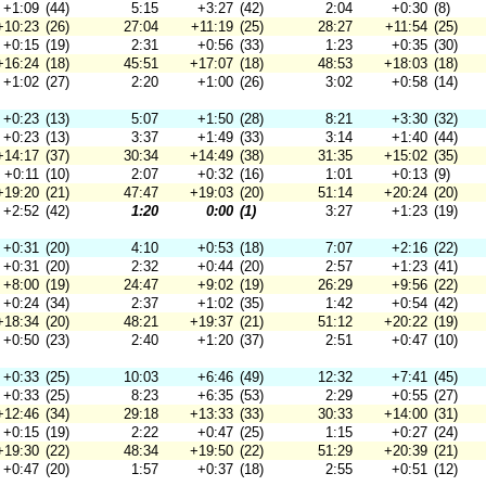
+1:09
(44)
5:15
+3:27
(42)
2:04
+0:30
(8)
+10:23
(26)
27:04
+11:19
(25)
28:27
+11:54
(25)
+0:15
(19)
2:31
+0:56
(33)
1:23
+0:35
(30)
+16:24
(18)
45:51
+17:07
(18)
48:53
+18:03
(18)
+1:02
(27)
2:20
+1:00
(26)
3:02
+0:58
(14)
+0:23
(13)
5:07
+1:50
(28)
8:21
+3:30
(32)
+0:23
(13)
3:37
+1:49
(33)
3:14
+1:40
(44)
+14:17
(37)
30:34
+14:49
(38)
31:35
+15:02
(35)
+0:11
(10)
2:07
+0:32
(16)
1:01
+0:13
(9)
+19:20
(21)
47:47
+19:03
(20)
51:14
+20:24
(20)
+2:52
(42)
1:20
0:00
(1)
3:27
+1:23
(19)
+0:31
(20)
4:10
+0:53
(18)
7:07
+2:16
(22)
+0:31
(20)
2:32
+0:44
(20)
2:57
+1:23
(41)
+8:00
(19)
24:47
+9:02
(19)
26:29
+9:56
(22)
+0:24
(34)
2:37
+1:02
(35)
1:42
+0:54
(42)
+18:34
(20)
48:21
+19:37
(21)
51:12
+20:22
(19)
+0:50
(23)
2:40
+1:20
(37)
2:51
+0:47
(10)
+0:33
(25)
10:03
+6:46
(49)
12:32
+7:41
(45)
+0:33
(25)
8:23
+6:35
(53)
2:29
+0:55
(27)
+12:46
(34)
29:18
+13:33
(33)
30:33
+14:00
(31)
+0:15
(19)
2:22
+0:47
(25)
1:15
+0:27
(24)
+19:30
(22)
48:34
+19:50
(22)
51:29
+20:39
(21)
+0:47
(20)
1:57
+0:37
(18)
2:55
+0:51
(12)