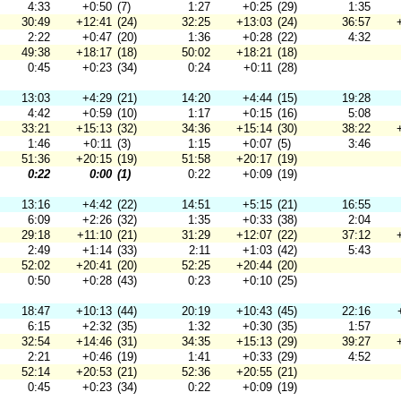
4:33
+0:50
(7)
1:27
+0:25
(29)
1:35
30:49
+12:41
(24)
32:25
+13:03
(24)
36:57
2:22
+0:47
(20)
1:36
+0:28
(22)
4:32
49:38
+18:17
(18)
50:02
+18:21
(18)
0:45
+0:23
(34)
0:24
+0:11
(28)
13:03
+4:29
(21)
14:20
+4:44
(15)
19:28
4:42
+0:59
(10)
1:17
+0:15
(16)
5:08
33:21
+15:13
(32)
34:36
+15:14
(30)
38:22
1:46
+0:11
(3)
1:15
+0:07
(5)
3:46
51:36
+20:15
(19)
51:58
+20:17
(19)
0:22
0:00
(1)
0:22
+0:09
(19)
13:16
+4:42
(22)
14:51
+5:15
(21)
16:55
6:09
+2:26
(32)
1:35
+0:33
(38)
2:04
29:18
+11:10
(21)
31:29
+12:07
(22)
37:12
2:49
+1:14
(33)
2:11
+1:03
(42)
5:43
52:02
+20:41
(20)
52:25
+20:44
(20)
0:50
+0:28
(43)
0:23
+0:10
(25)
18:47
+10:13
(44)
20:19
+10:43
(45)
22:16
6:15
+2:32
(35)
1:32
+0:30
(35)
1:57
32:54
+14:46
(31)
34:35
+15:13
(29)
39:27
2:21
+0:46
(19)
1:41
+0:33
(29)
4:52
52:14
+20:53
(21)
52:36
+20:55
(21)
0:45
+0:23
(34)
0:22
+0:09
(19)