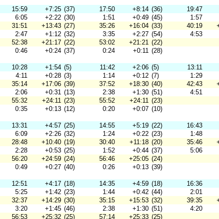
15:59
+7:25
(37)
17:50
+8:14
(36)
19:47
6:05
+2:22
(30)
1:51
+0:49
(45)
1:57
31:51
+13:43
(27)
35:26
+16:04
(33)
40:19
2:47
+1:12
(32)
3:35
+2:27
(54)
4:53
52:38
+21:17
(22)
53:02
+21:21
(22)
0:46
+0:24
(37)
0:24
+0:11
(28)
10:28
+1:54
(5)
11:42
+2:06
(5)
13:11
4:11
+0:28
(3)
1:14
+0:12
(7)
1:29
35:14
+17:06
(39)
37:52
+18:30
(40)
42:43
2:06
+0:31
(13)
2:38
+1:30
(51)
4:51
55:32
+24:11
(23)
55:52
+24:11
(23)
0:35
+0:13
(12)
0:20
+0:07
(10)
13:31
+4:57
(25)
14:55
+5:19
(22)
16:43
6:09
+2:26
(32)
1:24
+0:22
(23)
1:48
28:48
+10:40
(19)
30:40
+11:18
(20)
35:46
2:28
+0:53
(25)
1:52
+0:44
(37)
5:06
56:20
+24:59
(24)
56:46
+25:05
(24)
0:49
+0:27
(40)
0:26
+0:13
(39)
12:51
+4:17
(18)
14:35
+4:59
(18)
16:36
5:25
+1:42
(23)
1:44
+0:42
(44)
2:01
32:37
+14:29
(30)
35:15
+15:53
(32)
39:35
3:20
+1:45
(46)
2:38
+1:30
(51)
4:20
56:53
+25:32
(25)
57:14
+25:33
(25)