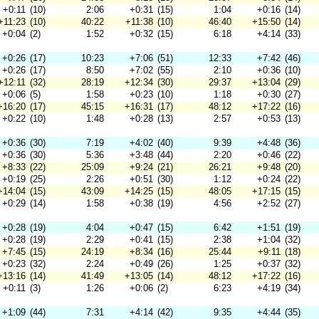
+0:11
(10)
2:06
+0:31
(15)
1:04
+0:16
(14)
+11:23
(10)
40:22
+11:38
(10)
46:40
+15:50
(14)
+0:04
(2)
1:52
+0:32
(15)
6:18
+4:14
(33)
+0:26
(17)
10:23
+7:06
(51)
12:33
+7:42
(46)
+0:26
(17)
8:50
+7:02
(55)
2:10
+0:36
(10)
+12:11
(32)
28:19
+12:34
(30)
29:37
+13:04
(29)
+0:06
(5)
1:58
+0:23
(10)
1:18
+0:30
(27)
+16:20
(17)
45:15
+16:31
(17)
48:12
+17:22
(16)
+0:22
(10)
1:48
+0:28
(13)
2:57
+0:53
(13)
+0:36
(30)
7:19
+4:02
(40)
9:39
+4:48
(36)
+0:36
(30)
5:36
+3:48
(44)
2:20
+0:46
(22)
+8:33
(22)
25:09
+9:24
(21)
26:21
+9:48
(20)
+0:19
(25)
2:26
+0:51
(30)
1:12
+0:24
(22)
+14:04
(15)
43:09
+14:25
(15)
48:05
+17:15
(15)
+0:29
(14)
1:58
+0:38
(19)
4:56
+2:52
(27)
+0:28
(19)
4:04
+0:47
(15)
6:42
+1:51
(19)
+0:28
(19)
2:29
+0:41
(15)
2:38
+1:04
(32)
+7:45
(15)
24:19
+8:34
(16)
25:44
+9:11
(18)
+0:23
(32)
2:24
+0:49
(26)
1:25
+0:37
(32)
+13:16
(14)
41:49
+13:05
(14)
48:12
+17:22
(16)
+0:11
(3)
1:26
+0:06
(2)
6:23
+4:19
(34)
+1:09
(44)
7:31
+4:14
(42)
9:35
+4:44
(35)