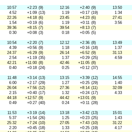
10:57
+2:23
(9)
12:16
+2:40
(9)
13:50
4:52
+1:09
(13)
1:19
+0:17
(19)
1:34
22:26
+4:18
(6)
23:45
+4:23
(6)
27:41
1:54
+0:19
(6)
1:19
+0:11
(8)
3:56
39:36
+8:15
(7)
39:54
+8:13
(7)
0:30
+0:08
(3)
0:18
+0:05
(5)
10:54
+2:20
(7)
12:12
+2:36
(8)
13:49
4:39
+0:56
(9)
1:18
+0:16
(18)
1:37
24:37
+6:29
(9)
26:14
+6:52
(9)
31:13
2:54
+1:19
(35)
1:37
+0:29
(25)
4:59
42:21
+11:00
(8)
42:46
+11:05
(8)
0:40
+0:18
(24)
0:25
+0:12
(37)
11:48
+3:14
(13)
13:15
+3:39
(12)
14:55
6:00
+2:17
(29)
1:27
+0:25
(29)
1:40
26:04
+7:56
(12)
27:36
+8:14
(11)
32:09
2:15
+0:40
(17)
1:32
+0:24
(17)
4:33
44:18
+12:57
(9)
44:42
+13:01
(9)
0:49
+0:27
(40)
0:24
+0:11
(28)
11:53
+3:19
(14)
13:18
+3:42
(13)
15:01
5:37
+1:54
(26)
1:25
+0:23
(25)
1:43
25:32
+7:24
(10)
27:05
+7:43
(10)
31:22
2:20
+0:45
(18)
1:33
+0:25
(19)
4:17