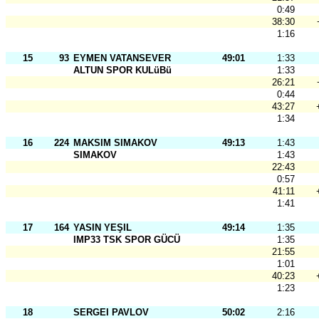
0:49
38:30
1:16
15
93
EYMEN VATANSEVER
49:01
1:33
ALTUN SPOR KULüBü
1:33
26:21
0:44
43:27
1:34
16
224
MAKSIM SIMAKOV
49:13
1:43
SIMAKOV
1:43
22:43
0:57
41:11
1:41
17
164
YASIN YEŞIL
49:14
1:35
IMP33 TSK SPOR GÜCÜ
1:35
21:55
1:01
40:23
1:23
18
SERGEI PAVLOV
50:02
2:16