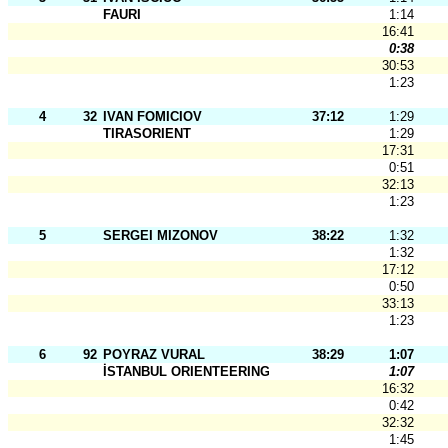
FAURI
1:14
16:41
0:38
30:53
1:23
4
32
IVAN FOMICIOV
37:12
1:29
TIRASORIENT
1:29
17:31
0:51
32:13
1:23
5
SERGEI MIZONOV
38:22
1:32
1:32
17:12
0:50
33:13
1:23
6
92
POYRAZ VURAL
38:29
1:07
İSTANBUL ORIENTEERING SK-İOG
1:07
16:32
0:42
32:32
1:45