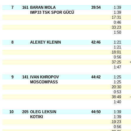
7
161
BARAN MOLA
39:54
1:39
IMP33 TSK SPOR GÜCÜ
1:39
17:31
0:46
33:23
1:50
8
ALEXEY KLENIN
42:46
1:21
1:21
18:01
0:56
37:25
1:47
9
141
IVAN KHROPOV
44:42
1:25
MOSCOMPASS
1:25
20:30
0:53
38:49
1:40
10
205
OLEG LEKSIN
44:50
1:39
KOTIKI
1:39
19:23
0:56