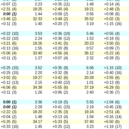
+0:07
(2)
2:23
+0:35
(11)
1:48
+0:14
(4)
+2:31
(4)
18:25
+2:40
(4)
19:21
+2:48
(3)
0:00
(1)
1:44
+0:09
(2)
0:56
+0:08
(6)
+3:46
(2)
32:33
+3:49
(2)
35:52
+5:02
(3)
+0:11
(3)
1:40
+0:20
(7)
3:19
+1:15
(16)
+0:22
(10)
3:53
+0:36
(10)
5:46
+0:55
(4)
+0:22
(10)
2:24
+0:36
(12)
1:53
+0:19
(5)
+3:21
(6)
19:26
+3:41
(5)
20:23
+3:50
(5)
+0:13
(16)
1:55
+0:20
(8)
0:57
+0:09
(7)
+5:06
(4)
33:40
+4:56
(4)
36:12
+5:22
(4)
+0:11
(3)
1:27
+0:07
(4)
2:32
+0:28
(5)
+0:25
(15)
3:52
+0:35
(9)
6:06
+1:15
(10)
+0:25
(15)
2:20
+0:32
(9)
2:14
+0:40
(16)
+3:02
(5)
19:27
+3:42
(6)
20:28
+3:55
(6)
+0:12
(13)
2:15
+0:40
(22)
1:01
+0:13
(9)
+6:06
(6)
34:39
+5:55
(6)
37:19
+6:29
(5)
+0:11
(3)
1:26
+0:06
(2)
2:40
+0:36
(7)
0:00
(1)
3:36
+0:19
(5)
5:55
+1:04
(6)
0:00
(1)
2:29
+0:41
(15)
2:19
+0:45
(19)
+2:22
(3)
18:20
+2:35
(3)
19:24
+2:51
(4)
+0:04
(2)
1:48
+0:13
(4)
1:04
+0:16
(14)
+5:25
(5)
34:17
+5:33
(5)
37:40
+6:50
(6)
+0:33
(16)
1:45
+0:25
(12)
3:23
+1:19
(17)