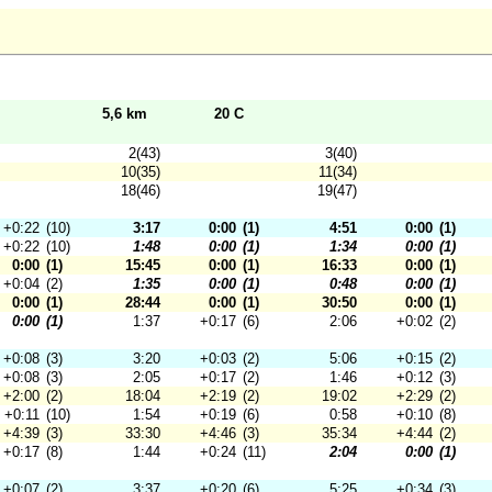
5,6 km
20 C
2(43)
3(40)
10(35)
11(34)
18(46)
19(47)
+0:22
(10)
3:17
0:00
(1)
4:51
0:00
(1)
+0:22
(10)
1:48
0:00
(1)
1:34
0:00
(1)
0:00
(1)
15:45
0:00
(1)
16:33
0:00
(1)
+0:04
(2)
1:35
0:00
(1)
0:48
0:00
(1)
0:00
(1)
28:44
0:00
(1)
30:50
0:00
(1)
0:00
(1)
1:37
+0:17
(6)
2:06
+0:02
(2)
+0:08
(3)
3:20
+0:03
(2)
5:06
+0:15
(2)
+0:08
(3)
2:05
+0:17
(2)
1:46
+0:12
(3)
+2:00
(2)
18:04
+2:19
(2)
19:02
+2:29
(2)
+0:11
(10)
1:54
+0:19
(6)
0:58
+0:10
(8)
+4:39
(3)
33:30
+4:46
(3)
35:34
+4:44
(2)
+0:17
(8)
1:44
+0:24
(11)
2:04
0:00
(1)
+0:07
(2)
3:37
+0:20
(6)
5:25
+0:34
(3)