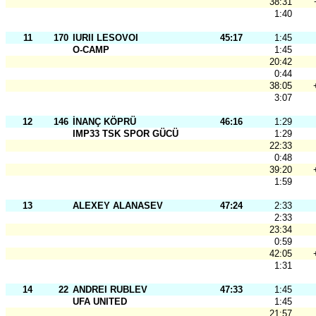
38:31
1:40
11
170
IURII LESOVOI
45:17
1:45
O-CAMP
1:45
20:42
0:44
38:05
3:07
12
146
İNANÇ KÖPRÜ
46:16
1:29
IMP33 TSK SPOR GÜCÜ
1:29
22:33
0:48
39:20
1:59
13
ALEXEY ALANASEV
47:24
2:33
2:33
23:34
0:59
42:05
1:31
14
22
ANDREI RUBLEV
47:33
1:45
UFA UNITED
1:45
21:57