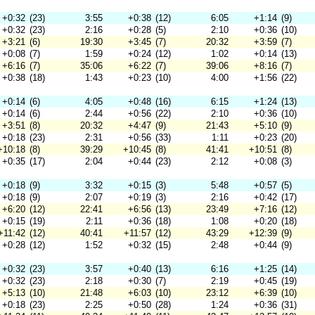
+0:32
(23)
3:55
+0:38
(12)
6:05
+1:14
(9)
+0:32
(23)
2:16
+0:28
(5)
2:10
+0:36
(10)
+3:21
(6)
19:30
+3:45
(7)
20:32
+3:59
(7)
+0:08
(7)
1:59
+0:24
(12)
1:02
+0:14
(13)
+6:16
(7)
35:06
+6:22
(7)
39:06
+8:16
(7)
+0:38
(18)
1:43
+0:23
(10)
4:00
+1:56
(22)
+0:14
(6)
4:05
+0:48
(16)
6:15
+1:24
(13)
+0:14
(6)
2:44
+0:56
(22)
2:10
+0:36
(10)
+3:51
(8)
20:32
+4:47
(9)
21:43
+5:10
(9)
+0:18
(23)
2:31
+0:56
(33)
1:11
+0:23
(20)
+10:18
(8)
39:29
+10:45
(8)
41:41
+10:51
(8)
+0:35
(17)
2:04
+0:44
(23)
2:12
+0:08
(3)
+0:18
(9)
3:32
+0:15
(3)
5:48
+0:57
(5)
+0:18
(9)
2:07
+0:19
(3)
2:16
+0:42
(17)
+6:20
(12)
22:41
+6:56
(13)
23:49
+7:16
(12)
+0:15
(19)
2:11
+0:36
(18)
1:08
+0:20
(18)
+11:42
(12)
40:41
+11:57
(12)
43:29
+12:39
(9)
+0:28
(12)
1:52
+0:32
(15)
2:48
+0:44
(9)
+0:32
(23)
3:57
+0:40
(13)
6:16
+1:25
(14)
+0:32
(23)
2:18
+0:30
(7)
2:19
+0:45
(19)
+5:13
(10)
21:48
+6:03
(10)
23:12
+6:39
(10)
+0:18
(23)
2:25
+0:50
(28)
1:24
+0:36
(31)