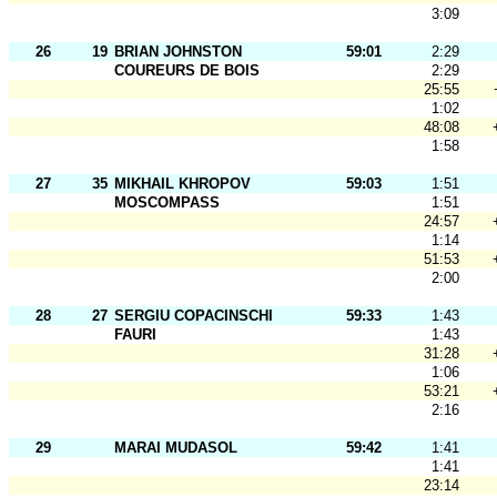
3:09
26
19
BRIAN JOHNSTON
59:01
2:29
COUREURS DE BOIS
2:29
25:55
1:02
48:08
1:58
27
35
MIKHAIL KHROPOV
59:03
1:51
MOSCOMPASS
1:51
24:57
1:14
51:53
2:00
28
27
SERGIU COPACINSCHI
59:33
1:43
FAURI
1:43
31:28
1:06
53:21
2:16
29
MARAI MUDASOL
59:42
1:41
1:41
23:14