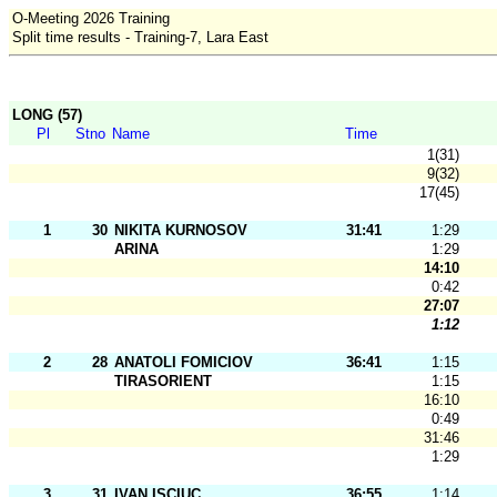
O-Meeting 2026 Training
Split time results - Training-7, Lara East
LONG (57)
Pl
Stno
Name
Time
1(31)
9(32)
17(45)
1
30
NIKITA KURNOSOV
31:41
1:29
ARINA
1:29
14:10
0:42
27:07
1:12
2
28
ANATOLI FOMICIOV
36:41
1:15
TIRASORIENT
1:15
16:10
0:49
31:46
1:29
3
31
IVAN ISCIUC
36:55
1:14