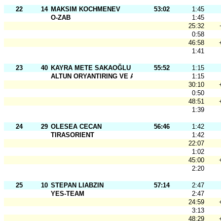
22
14
MAKSIM KOCHMENEV
53:02
1:45
O-ZAB
1:45
25:32
0:58
46:58
1:41
23
40
KAYRA METE SAKAOĞLU
55:52
1:15
ALTUN ORYANTIRING VE ASK
1:15
30:10
0:50
48:51
1:39
24
29
OLESEA CECAN
56:46
1:42
TIRASORIENT
1:42
22:07
1:02
45:00
2:20
25
10
STEPAN LIABZIN
57:14
2:47
YES-TEAM
2:47
24:59
3:13
48:29