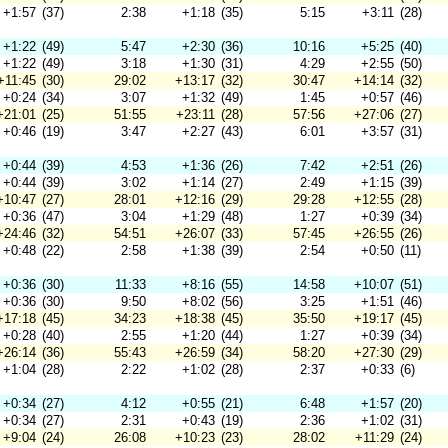
+1:57
(37)
2:38
+1:18
(35)
5:15
+3:11
(28)
+1:22
(49)
5:47
+2:30
(36)
10:16
+5:25
(40)
+1:22
(49)
3:18
+1:30
(31)
4:29
+2:55
(50)
+11:45
(30)
29:02
+13:17
(32)
30:47
+14:14
(32)
+0:24
(34)
3:07
+1:32
(49)
1:45
+0:57
(46)
+21:01
(25)
51:55
+23:11
(28)
57:56
+27:06
(27)
+0:46
(19)
3:47
+2:27
(43)
6:01
+3:57
(31)
+0:44
(39)
4:53
+1:36
(26)
7:42
+2:51
(26)
+0:44
(39)
3:02
+1:14
(27)
2:49
+1:15
(39)
+10:47
(27)
28:01
+12:16
(29)
29:28
+12:55
(28)
+0:36
(47)
3:04
+1:29
(48)
1:27
+0:39
(34)
+24:46
(32)
54:51
+26:07
(33)
57:45
+26:55
(26)
+0:48
(22)
2:58
+1:38
(39)
2:54
+0:50
(11)
+0:36
(30)
11:33
+8:16
(55)
14:58
+10:07
(51)
+0:36
(30)
9:50
+8:02
(56)
3:25
+1:51
(46)
+17:18
(45)
34:23
+18:38
(45)
35:50
+19:17
(45)
+0:28
(40)
2:55
+1:20
(44)
1:27
+0:39
(34)
+26:14
(36)
55:43
+26:59
(34)
58:20
+27:30
(29)
+1:04
(28)
2:22
+1:02
(28)
2:37
+0:33
(6)
+0:34
(27)
4:12
+0:55
(21)
6:48
+1:57
(20)
+0:34
(27)
2:31
+0:43
(19)
2:36
+1:02
(31)
+9:04
(24)
26:08
+10:23
(23)
28:02
+11:29
(24)