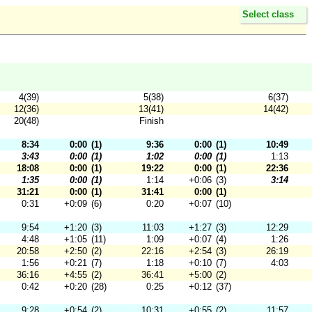
Select class
4(39)
5(38)
6(37)
12(36)
13(41)
14(42)
20(48)
Finish
8:34
0:00
(1)
9:36
0:00
(1)
10:49
3:43
0:00
(1)
1:02
0:00
(1)
1:13
18:08
0:00
(1)
19:22
0:00
(1)
22:36
1:35
0:00
(1)
1:14
+0:06
(3)
3:14
31:21
0:00
(1)
31:41
0:00
(1)
0:31
+0:09
(6)
0:20
+0:07
(10)
9:54
+1:20
(3)
11:03
+1:27
(3)
12:29
4:48
+1:05
(11)
1:09
+0:07
(4)
1:26
20:58
+2:50
(2)
22:16
+2:54
(3)
26:19
1:56
+0:21
(7)
1:18
+0:10
(7)
4:03
36:16
+4:55
(2)
36:41
+5:00
(2)
0:42
+0:20
(28)
0:25
+0:12
(37)
9:28
+0:54
(2)
10:31
+0:55
(2)
11:57