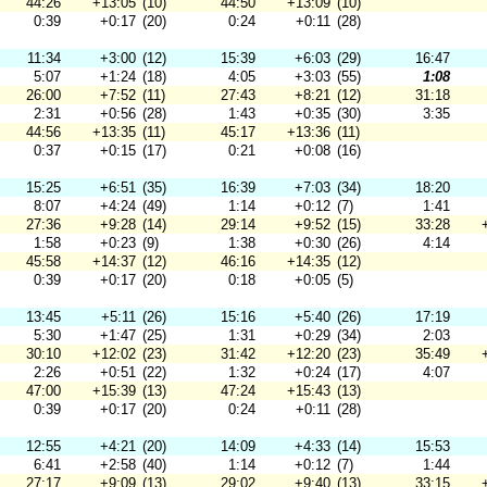
44:26
+13:05
(10)
44:50
+13:09
(10)
0:39
+0:17
(20)
0:24
+0:11
(28)
11:34
+3:00
(12)
15:39
+6:03
(29)
16:47
5:07
+1:24
(18)
4:05
+3:03
(55)
1:08
26:00
+7:52
(11)
27:43
+8:21
(12)
31:18
2:31
+0:56
(28)
1:43
+0:35
(30)
3:35
44:56
+13:35
(11)
45:17
+13:36
(11)
0:37
+0:15
(17)
0:21
+0:08
(16)
15:25
+6:51
(35)
16:39
+7:03
(34)
18:20
8:07
+4:24
(49)
1:14
+0:12
(7)
1:41
27:36
+9:28
(14)
29:14
+9:52
(15)
33:28
1:58
+0:23
(9)
1:38
+0:30
(26)
4:14
45:58
+14:37
(12)
46:16
+14:35
(12)
0:39
+0:17
(20)
0:18
+0:05
(5)
13:45
+5:11
(26)
15:16
+5:40
(26)
17:19
5:30
+1:47
(25)
1:31
+0:29
(34)
2:03
30:10
+12:02
(23)
31:42
+12:20
(23)
35:49
2:26
+0:51
(22)
1:32
+0:24
(17)
4:07
47:00
+15:39
(13)
47:24
+15:43
(13)
0:39
+0:17
(20)
0:24
+0:11
(28)
12:55
+4:21
(20)
14:09
+4:33
(14)
15:53
6:41
+2:58
(40)
1:14
+0:12
(7)
1:44
27:17
+9:09
(13)
29:02
+9:40
(13)
33:15