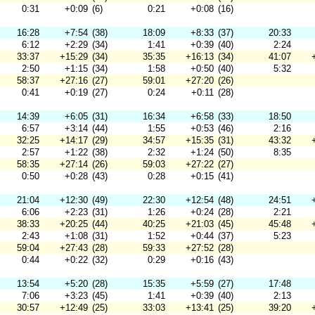
0:31
+0:09
(6)
0:21
+0:08
(16)
16:28
+7:54
(38)
18:09
+8:33
(37)
20:33
6:12
+2:29
(34)
1:41
+0:39
(40)
2:24
33:37
+15:29
(34)
35:35
+16:13
(34)
41:07
2:50
+1:15
(34)
1:58
+0:50
(40)
5:32
58:37
+27:16
(27)
59:01
+27:20
(26)
0:41
+0:19
(27)
0:24
+0:11
(28)
14:39
+6:05
(31)
16:34
+6:58
(33)
18:50
6:57
+3:14
(44)
1:55
+0:53
(46)
2:16
32:25
+14:17
(29)
34:57
+15:35
(31)
43:32
2:57
+1:22
(38)
2:32
+1:24
(50)
8:35
58:35
+27:14
(26)
59:03
+27:22
(27)
0:50
+0:28
(43)
0:28
+0:15
(41)
21:04
+12:30
(49)
22:30
+12:54
(48)
24:51
6:06
+2:23
(31)
1:26
+0:24
(28)
2:21
38:33
+20:25
(44)
40:25
+21:03
(45)
45:48
2:43
+1:08
(31)
1:52
+0:44
(37)
5:23
59:04
+27:43
(28)
59:33
+27:52
(28)
0:44
+0:22
(32)
0:29
+0:16
(43)
13:54
+5:20
(28)
15:35
+5:59
(27)
17:48
7:06
+3:23
(45)
1:41
+0:39
(40)
2:13
30:57
+12:49
(25)
33:03
+13:41
(25)
39:20