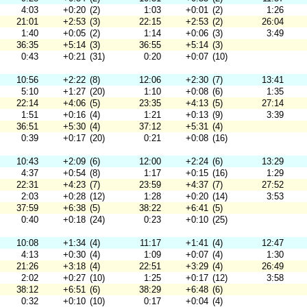
4:03
+0:20
(2)
1:03
+0:01
(2)
1:26
21:01
+2:53
(3)
22:15
+2:53
(2)
26:04
1:40
+0:05
(2)
1:14
+0:06
(3)
3:49
36:35
+5:14
(3)
36:55
+5:14
(3)
0:43
+0:21
(31)
0:20
+0:07
(10)
10:56
+2:22
(8)
12:06
+2:30
(7)
13:41
5:10
+1:27
(20)
1:10
+0:08
(6)
1:35
22:14
+4:06
(5)
23:35
+4:13
(5)
27:14
1:51
+0:16
(4)
1:21
+0:13
(9)
3:39
36:51
+5:30
(4)
37:12
+5:31
(4)
0:39
+0:17
(20)
0:21
+0:08
(16)
10:43
+2:09
(6)
12:00
+2:24
(6)
13:29
4:37
+0:54
(8)
1:17
+0:15
(16)
1:29
22:31
+4:23
(7)
23:59
+4:37
(7)
27:52
2:03
+0:28
(12)
1:28
+0:20
(14)
3:53
37:59
+6:38
(5)
38:22
+6:41
(5)
0:40
+0:18
(24)
0:23
+0:10
(25)
10:08
+1:34
(4)
11:17
+1:41
(4)
12:47
4:13
+0:30
(4)
1:09
+0:07
(4)
1:30
21:26
+3:18
(4)
22:51
+3:29
(4)
26:49
2:02
+0:27
(10)
1:25
+0:17
(12)
3:58
38:12
+6:51
(6)
38:29
+6:48
(6)
0:32
+0:10
(10)
0:17
+0:04
(4)