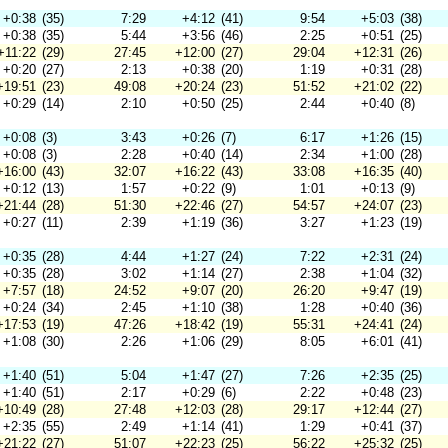
+0:38
(35)
7:29
+4:12
(41)
9:54
+5:03
(38)
+0:38
(35)
5:44
+3:56
(46)
2:25
+0:51
(25)
+11:22
(29)
27:45
+12:00
(27)
29:04
+12:31
(26)
+0:20
(27)
2:13
+0:38
(20)
1:19
+0:31
(28)
+19:51
(23)
49:08
+20:24
(23)
51:52
+21:02
(22)
+0:29
(14)
2:10
+0:50
(25)
2:44
+0:40
(8)
+0:08
(3)
3:43
+0:26
(7)
6:17
+1:26
(15)
+0:08
(3)
2:28
+0:40
(14)
2:34
+1:00
(28)
+16:00
(43)
32:07
+16:22
(43)
33:08
+16:35
(40)
+0:12
(13)
1:57
+0:22
(9)
1:01
+0:13
(9)
+21:44
(28)
51:30
+22:46
(27)
54:57
+24:07
(23)
+0:27
(11)
2:39
+1:19
(36)
3:27
+1:23
(19)
+0:35
(28)
4:44
+1:27
(24)
7:22
+2:31
(24)
+0:35
(28)
3:02
+1:14
(27)
2:38
+1:04
(32)
+7:57
(18)
24:52
+9:07
(20)
26:20
+9:47
(19)
+0:24
(34)
2:45
+1:10
(38)
1:28
+0:40
(36)
+17:53
(19)
47:26
+18:42
(19)
55:31
+24:41
(24)
+1:08
(30)
2:26
+1:06
(29)
8:05
+6:01
(41)
+1:40
(51)
5:04
+1:47
(27)
7:26
+2:35
(25)
+1:40
(51)
2:17
+0:29
(6)
2:22
+0:48
(23)
+10:49
(28)
27:48
+12:03
(28)
29:17
+12:44
(27)
+2:35
(55)
2:49
+1:14
(41)
1:29
+0:41
(37)
+21:22
(27)
51:07
+22:23
(25)
56:22
+25:32
(25)